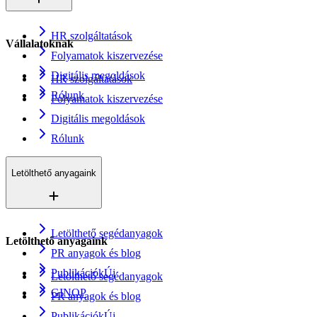
HR szolgáltatások
Vállalatoknak
Folyamatok kiszervezése
Digitális megoldások
HR szolgáltatások
Rólunk
Folyamatok kiszervezése
Digitális megoldások
Rólunk
Letölthető anyagaink
Letölthető segédanyagok
Letölthető anyagaink
PR anyagok és blog
Publikációk
Új
Letölthető segédanyagok
GINOP
PR anyagok és blog
Publikációk
Új