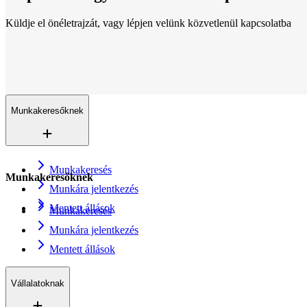
Küldje el önéletrajzát, vagy lépjen velünk közvetlenül kapcsolatba
Lokációk
Mindenhol jelen vagyunk
Több mint 200 iroda 16 országban. És egyre növekszünk.
Kapcsolat
Küldje el önéletrajzát
Munkakeresőknek
Munkakeresés
Munkakeresőknek
Munkára jelentkezés
Mentett állások
Munkakeresés
Munkára jelentkezés
Mentett állások
Vállalatoknak