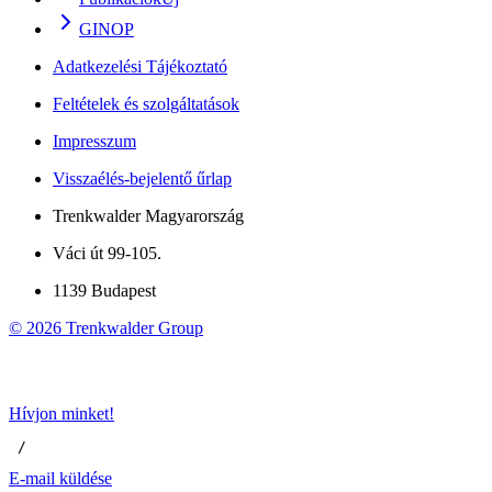
GINOP
Adatkezelési Tájékoztató
Feltételek és szolgáltatások
Impresszum
Visszaélés-bejelentő űrlap
Trenkwalder Magyarország
Váci út 99-105.
1139 Budapest
©
2026
Trenkwalder Group
Hívjon minket!
 / 
E-mail küldése