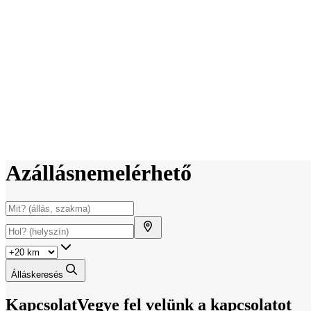
Az
állás
nem
elérhető
Álláskeresés
Kapcsolat
Vegye fel velünk a kapcsolatot