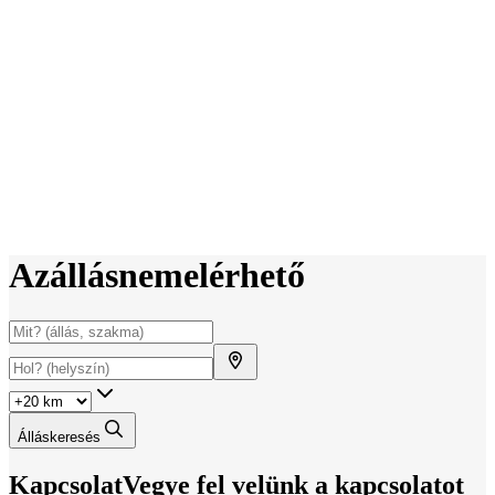
Az
állás
nem
elérhető
Álláskeresés
Kapcsolat
Vegye fel velünk a kapcsolatot