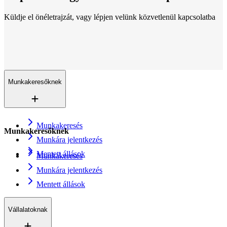
Küldje el önéletrajzát, vagy lépjen velünk közvetlenül kapcsolatba
Lokációk
Mindenhol jelen vagyunk
Több mint 200 iroda 16 országban. És egyre növekszünk.
Kapcsolat
Küldje el önéletrajzát
Munkakeresőknek
Munkakeresés
Munkakeresőknek
Munkára jelentkezés
Mentett állások
Munkakeresés
Munkára jelentkezés
Mentett állások
Vállalatoknak