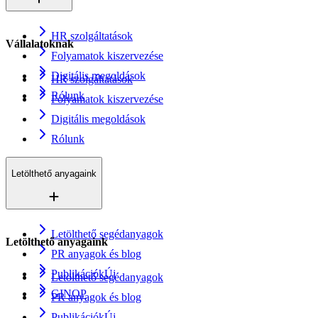
HR szolgáltatások
Vállalatoknak
Folyamatok kiszervezése
Digitális megoldások
HR szolgáltatások
Rólunk
Folyamatok kiszervezése
Digitális megoldások
Rólunk
Letölthető anyagaink
Letölthető segédanyagok
Letölthető anyagaink
PR anyagok és blog
Publikációk
Új
Letölthető segédanyagok
GINOP
PR anyagok és blog
Publikációk
Új