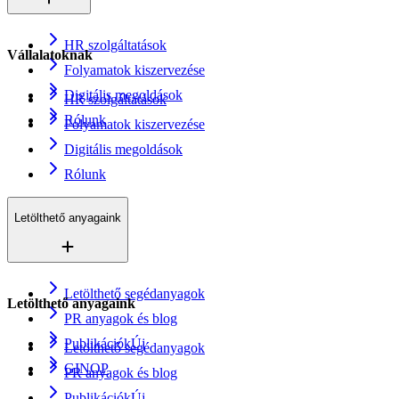
HR szolgáltatások
Vállalatoknak
Folyamatok kiszervezése
Digitális megoldások
HR szolgáltatások
Rólunk
Folyamatok kiszervezése
Digitális megoldások
Rólunk
Letölthető anyagaink
Letölthető segédanyagok
Letölthető anyagaink
PR anyagok és blog
Publikációk
Új
Letölthető segédanyagok
GINOP
PR anyagok és blog
Publikációk
Új