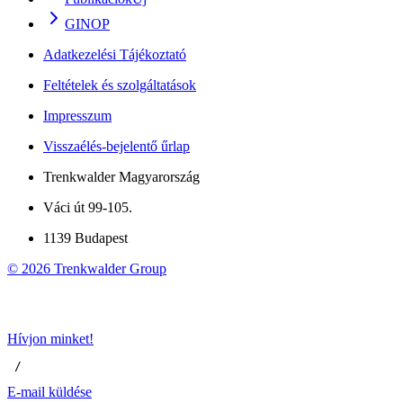
GINOP
Adatkezelési Tájékoztató
Feltételek és szolgáltatások
Impresszum
Visszaélés-bejelentő űrlap
Trenkwalder Magyarország
Váci út 99-105.
1139 Budapest
©
2026
Trenkwalder Group
Hívjon minket!
 / 
E-mail küldése