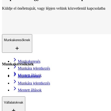
Küldje el önéletrajzát, vagy lépjen velünk közvetlenül kapcsolatba
Lokációk
Mindenhol jelen vagyunk
Több mint 200 iroda 16 országban. És egyre növekszünk.
Kapcsolat
Küldje el önéletrajzát
Munkakeresőknek
Munkakeresés
Munkakeresőknek
Munkára jelentkezés
Mentett állások
Munkakeresés
Munkára jelentkezés
Mentett állások
Vállalatoknak