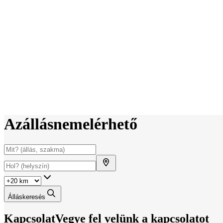
Az
állás
nem
elérhető
Álláskeresés
Kapcsolat
Vegye fel velünk a kapcsolatot