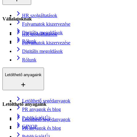
HR szolgáltatások
Vállalatoknak
Folyamatok kiszervezése
Digitális megoldások
HR szolgáltatások
Rólunk
Folyamatok kiszervezése
Digitális megoldások
Rólunk
Letölthető anyagaink
Letölthető segédanyagok
Letölthető anyagaink
PR anyagok és blog
Publikációk
Új
Letölthető segédanyagok
GINOP
PR anyagok és blog
Publikációk
Új