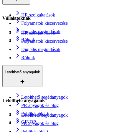
HR szolgáltatások
Vállalatoknak
Folyamatok kiszervezése
Digitális megoldások
HR szolgáltatások
Rólunk
Folyamatok kiszervezése
Digitális megoldások
Rólunk
Letölthető anyagaink
Letölthető segédanyagok
Letölthető anyagaink
PR anyagok és blog
Publikációk
Új
Letölthető segédanyagok
GINOP
PR anyagok és blog
Publikációk
Új