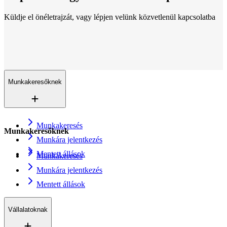
Küldje el önéletrajzát, vagy lépjen velünk közvetlenül kapcsolatba
Lokációk
Mindenhol jelen vagyunk
Több mint 200 iroda 16 országban. És egyre növekszünk.
Kapcsolat
Küldje el önéletrajzát
Munkakeresőknek
Munkakeresés
Munkakeresőknek
Munkára jelentkezés
Mentett állások
Munkakeresés
Munkára jelentkezés
Mentett állások
Vállalatoknak