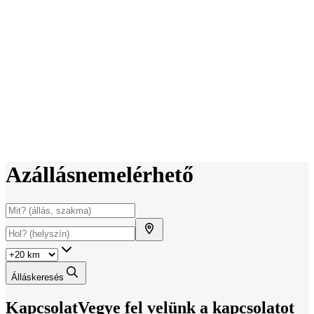
Az
állás
nem
elérhető
Álláskeresés
Kapcsolat
Vegye fel velünk a kapcsolatot