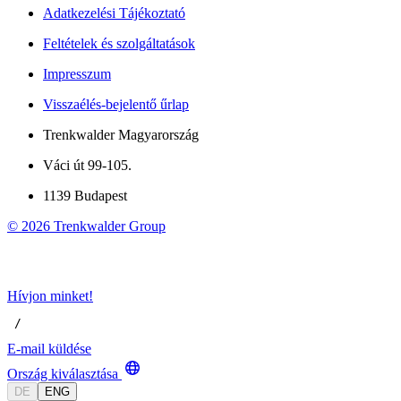
Adatkezelési Tájékoztató
Feltételek és szolgáltatások
Impresszum
Visszaélés-bejelentő űrlap
Trenkwalder Magyarország
Váci út 99-105.
1139 Budapest
©
2026
Trenkwalder Group
Hívjon minket!
 / 
E-mail küldése
Ország kiválasztása
DE
ENG