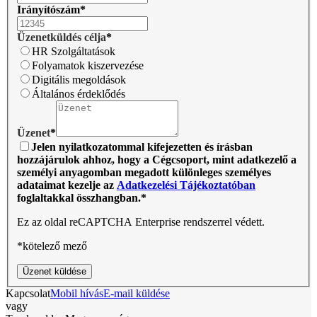
Irányítószám
*
Üzenetküldés célja
*
HR Szolgáltatások
Folyamatok kiszervezése
Digitális megoldások
Általános érdeklődés
Üzenet
*
Jelen nyilatkozatommal kifejezetten és írásban
hozzájárulok ahhoz, hogy a Cégcsoport, mint adatkezelő a
személyi anyagomban megadott különleges személyes
adataimat kezelje az
Adatkezelési Tájékoztatóban
foglaltakkal összhangban.
*
Ez az oldal reCAPTCHA Enterprise rendszerrel védett.
*kötelező mező
Üzenet küldése
Kapcsolat
Mobil hívás
E-mail küldése
vagy