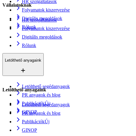
HR szolgáltatások
Vállalatoknak
Folyamatok kiszervezése
Digitális megoldások
HR szolgáltatások
Rólunk
Folyamatok kiszervezése
Digitális megoldások
Rólunk
Letölthető anyagaink
Letölthető segédanyagok
Letölthető anyagaink
PR anyagok és blog
Publikációk
Új
Letölthető segédanyagok
GINOP
PR anyagok és blog
Publikációk
Új
GINOP