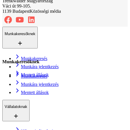
Trenkwalder Magyarország
Váci út 99-105.
1139 Budapest
Közösségi média
Munkakeresőknek
Munkakeresés
Munkakeresőknek
Munkára jelentkezés
Mentett állások
Munkakeresés
Munkára jelentkezés
Mentett állások
Vállalatoknak