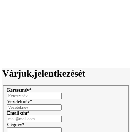
Várjuk,
jelentkezését
Keresztnév
*
Vezetéknév
*
Email cím
*
Cégnév
*